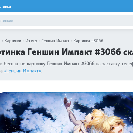
ртинки
я
Картинки
Из игр
Геншин Импакт
Картинка #3066
тинка Геншин Импакт #3066 ск
ть бесплатно
картинку Геншин Импакт #3066
на заставку теле
ла
«Геншин Импакт»
.