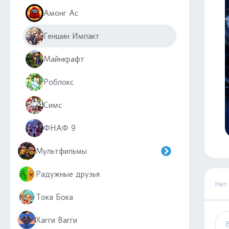
Амонг Ас
Геншин Импакт
Майнкрафт
Роблокс
Симс
ФНАФ 9
Мультфильмы
Радужные друзья
Нет
Тока Бока
Хагги Вагги