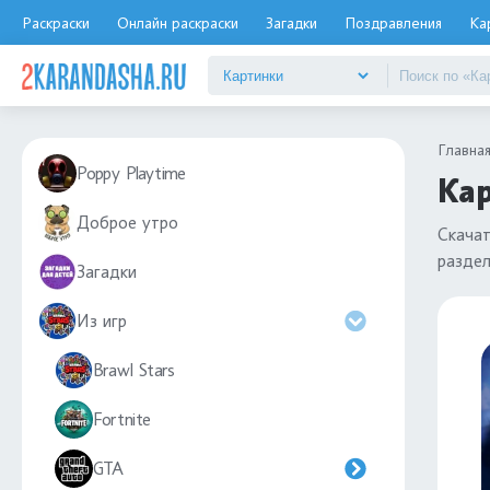
Раскраски
Онлайн раскраски
Загадки
Поздравления
Ка
Главна
Poppy Playtime
Кар
Доброе утро
Скача
разде
Загадки
Из игр
Brawl Stars
Fortnite
GTA