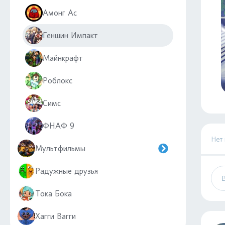
Амонг Ас
Геншин Импакт
Майнкрафт
Роблокс
Симс
ФНАФ 9
Нет
Мультфильмы
Радужные друзья
Тока Бока
Хагги Вагги