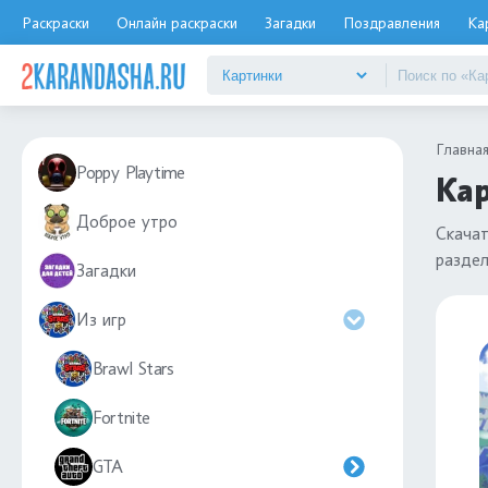
Раскраски
Онлайн раскраски
Загадки
Поздравления
Ка
Главна
Poppy Playtime
Кар
Доброе утро
Скача
разде
Загадки
Из игр
Brawl Stars
Fortnite
GTA