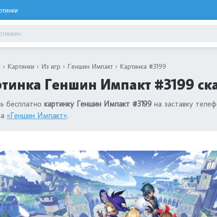
ртинки
я
Картинки
Из игр
Геншин Импакт
Картинка #3199
тинка Геншин Импакт #3199 ск
ть бесплатно
картинку Геншин Импакт #3199
на заставку телеф
ла
«Геншин Импакт»
.