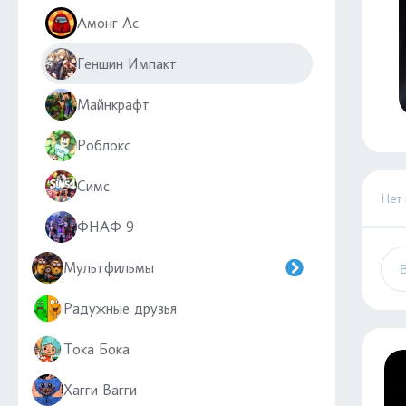
Амонг Ас
Геншин Импакт
Майнкрафт
Роблокс
Симс
Нет
ФНАФ 9
Мультфильмы
Радужные друзья
Тока Бока
Хагги Вагги