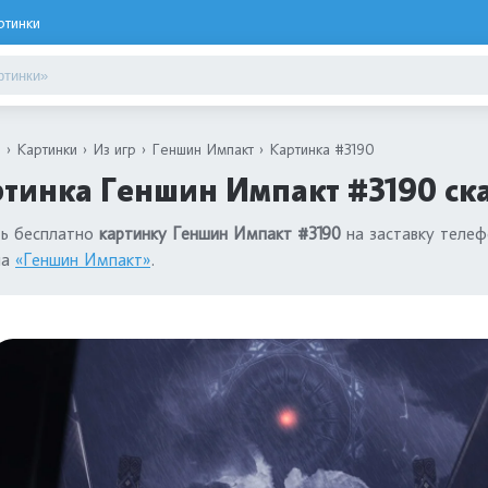
ртинки
я
Картинки
Из игр
Геншин Импакт
Картинка #3190
тинка Геншин Импакт #3190 ск
ть бесплатно
картинку Геншин Импакт #3190
на заставку телеф
ла
«Геншин Импакт»
.