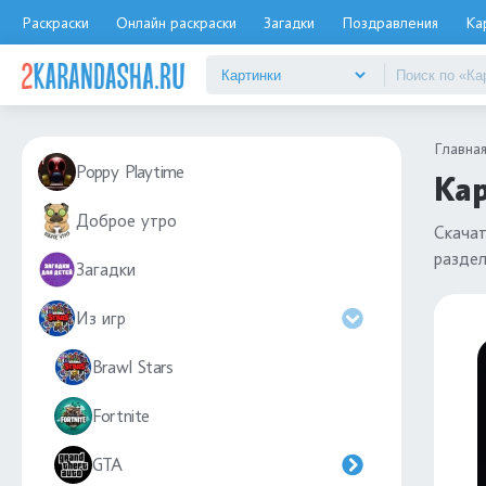
Раскраски
Онлайн раскраски
Загадки
Поздравления
Ка
Главна
Poppy Playtime
Кар
Доброе утро
Скача
разде
Загадки
Из игр
Brawl Stars
Fortnite
GTA