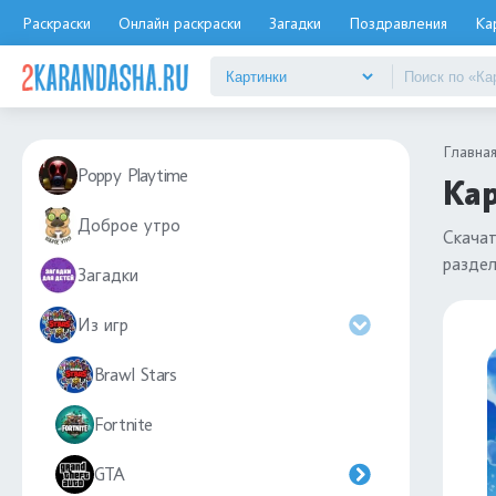
Раскраски
Онлайн раскраски
Загадки
Поздравления
Ка
Главна
Poppy Playtime
Кар
Доброе утро
Скача
разде
Загадки
Из игр
Brawl Stars
Fortnite
GTA