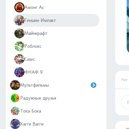
Амонг Ас
Геншин Импакт
Майнкрафт
Роблокс
Симс
ФНАФ 9
Нет
Мультфильмы
Радужные друзья
Тока Бока
Хагги Вагги