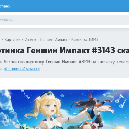
ртинки
я
Картинки
Из игр
Геншин Импакт
Картинка #3143
тинка Геншин Импакт #3143 ск
ть бесплатно
картинку Геншин Импакт #3143
на заставку телеф
ла
«Геншин Импакт»
.