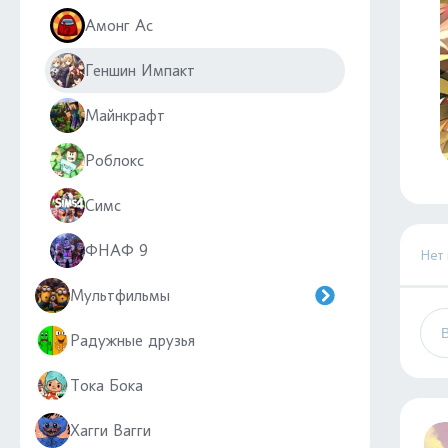
Амонг Ас
Геншин Импакт
Майнкрафт
Роблокс
Симс
ФНАФ 9
Нет
Мультфильмы
Радужные друзья
Тока Бока
Хагги Вагги