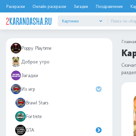
Раскраски
Онлайн раскраски
Загадки
Поздравления
Ка
Главна
Poppy Playtime
Кар
Доброе утро
Скача
разде
Загадки
Из игр
Brawl Stars
Fortnite
GTA