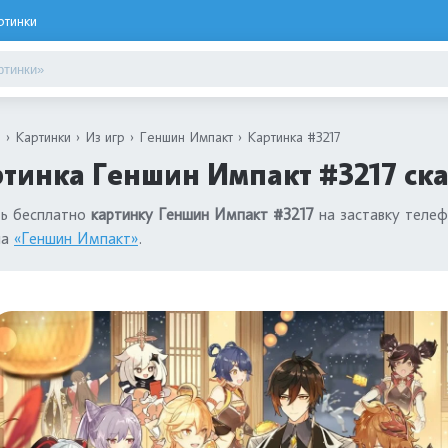
ртинки
я
Картинки
Из игр
Геншин Импакт
Картинка #3217
тинка Геншин Импакт #3217 ска
ть бесплатно
картинку Геншин Импакт #3217
на заставку телеф
ла
«Геншин Импакт»
.