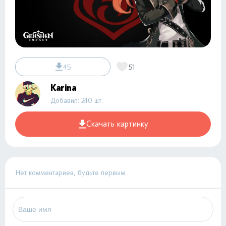
45
51
Karina
Добавил: 240 шт.
Скачать картинку
Нет комментариев, будьте первым