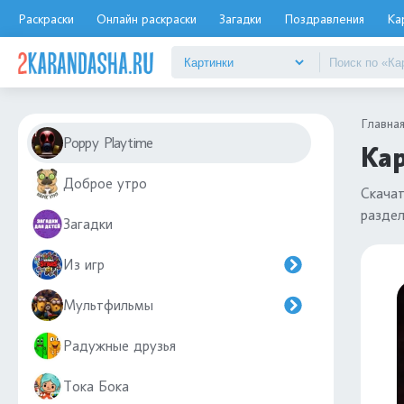
Раскраски
Онлайн раскраски
Загадки
Поздравления
Ка
Главна
Poppy Playtime
Кар
Доброе утро
Скача
разде
Загадки
Из игр
Мультфильмы
Радужные друзья
Тока Бока