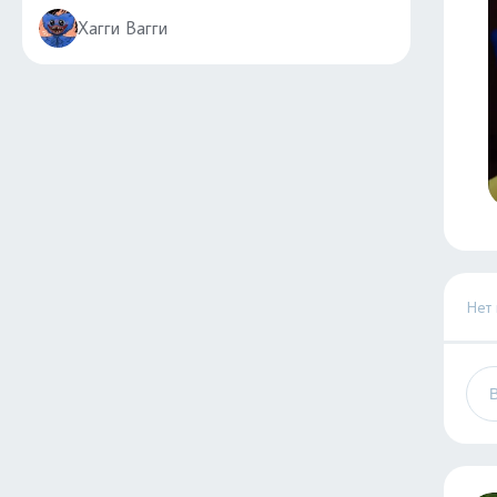
Хагги Вагги
Нет