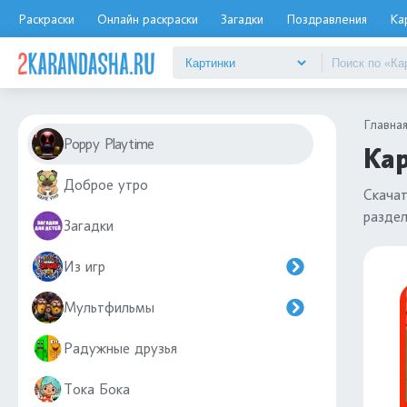
Раскраски
Онлайн раскраски
Загадки
Поздравления
Ка
Главна
Poppy Playtime
Кар
Доброе утро
Скача
разде
Загадки
Из игр
Мультфильмы
Радужные друзья
Тока Бока