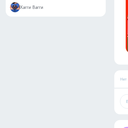
Хагги Вагги
Нет