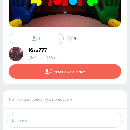
71
96
Kira777
Добавил: 233 шт.
Скачать картинку
Нет комментариев, будьте первым