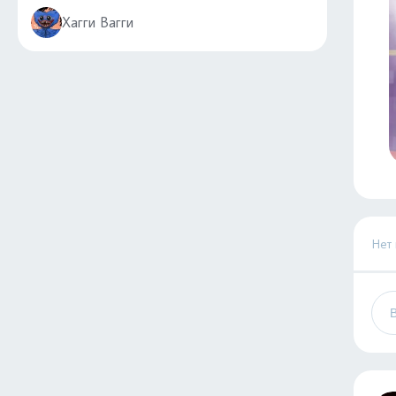
Хагги Вагги
Нет