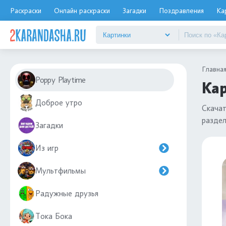
Раскраски
Онлайн раскраски
Загадки
Поздравления
Ка
Главна
Poppy Playtime
Кар
Доброе утро
Скача
разде
Загадки
Из игр
Мультфильмы
Радужные друзья
Тока Бока