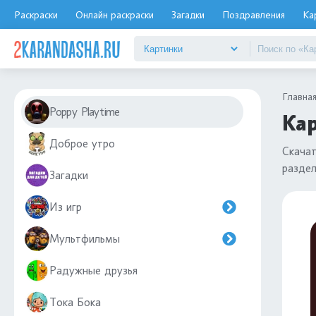
Раскраски
Онлайн раскраски
Загадки
Поздравления
Ка
Главна
Poppy Playtime
Кар
Доброе утро
Скача
разде
Загадки
Из игр
Мультфильмы
Радужные друзья
Тока Бока