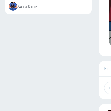
Хагги Вагги
Нет