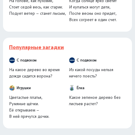
На голове, как пуховик,
Когда солнце ярко светит
Стоит седой весь, как старик.
И купаться могут дети,
Подует ветер – станет лысым,
После весны оно придет,
Всех согреет в один счет.
Популярные загадки
С подвохом
С подвохом
На какое дерево во время
Из какой посуды нельзя
дождя садится ворона?
ничего поесть?
Игрушки
Ёлка
Цветастые платья,
Какое зеленое дерево без
Румяные щёчки.
листьев растет?
Её открываем –
В ней прячутся дочки.