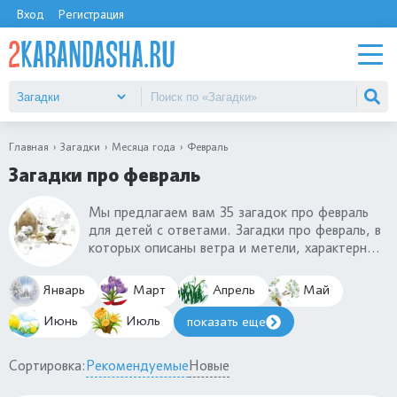
Вход
Регистрация
Главная
Загадки
Месяца года
Февраль
Загадки про февраль
Мы предлагаем вам 35 загадок про февраль
для детей с ответами. Загадки про февраль, в
которых описаны ветра и метели, характерные
для этого времени, подходят для малышей в
3-4 года. Дошкольники постарше, в 5-6 лет,
Январь
Март
Апрель
Май
узнают февраль по тем праздникам, которые
приходятся на этот последний зимний месяц.
Июнь
Июль
показать еще
Разгадайте с ребенком все наши зимние
загадки про февраль.
Сортировка:
Рекомендуемые
Новые