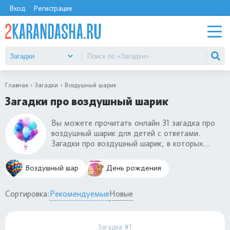
Вход
Регистрация
Главная
Загадки
Воздушный шарик
Загадки про воздушный шарик
Вы можете прочитать онлайн 31 загадка про
воздушный шарик для детей с ответами.
Загадки про воздушный шарик, в которых
описана его форма - круглая или овальная,
подходят для малышей в 3-4 года.
Воздушный шар
День рождения
Дошкольники 5-6 лет узнают эту всеми
любимую игрушку по ее способности лопаться
Сортировка:
Рекомендуемые
Новые
и сдуваться от прокола. Разгадайте с
ребенком все наши загадки про воздушный
шарик.
Загадка #1