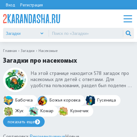
Вход
Регистрация
Главная
Загадки
Насекомые
Загадки про насекомых
На этой странице находится 578 загадок про
насекомых для детей с ответами. Для
удобства пользования, раздел был поделен на
подкатегории: бабочки, жуки, стрекозы и
другие. Загадки про насекомых подходят для
Бабочка
Божья коровка
Гусеница
детей разного возраста: 3-4 года, 5-6 лет и
даже первоклашек (7 лет). Добрые загадки,
Жук
Комар
Кузнечик
которые познакомят с миром насекомых юных
показать еще
натуралистов.
Сортировка:
Рекомендуемые
Новые