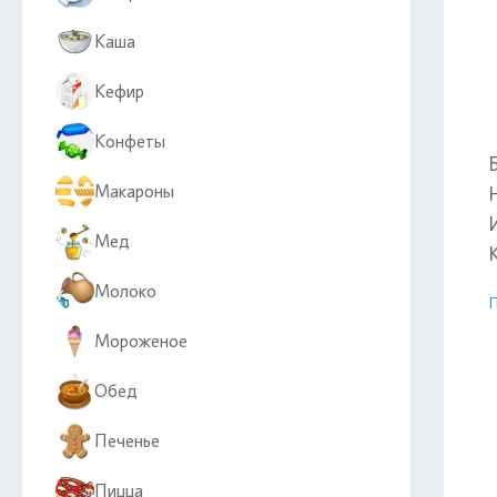
Каша
Кефир
Конфеты
Макароны
Мед
Молоко
П
Мороженое
Обед
Печенье
Пицца