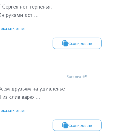
У Сергея нет терпенья,
н руками ест ...
оказать ответ
Скопировать
Загадка #5
Всем друзьям на удивленье
 из слив варю ...
оказать ответ
Скопировать