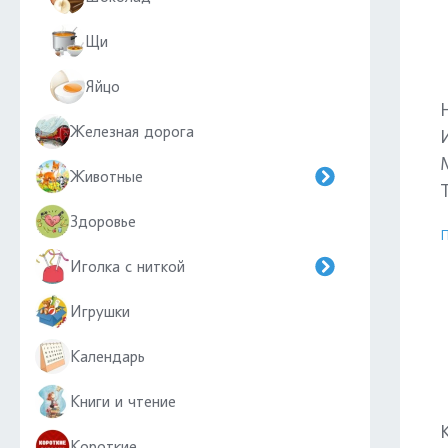
Щи
Яйцо
Железная дорога
Животные
Здоровье
П
Иголка с ниткой
Игрушки
Календарь
Книги и чтение
Короткие