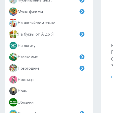
Музыкальные инст.
Мультфильмы
На английском языке
На буквы от А до Я
На логику
Насекомые
З
Новогодние
П
Ножницы
Ночь
Обманки