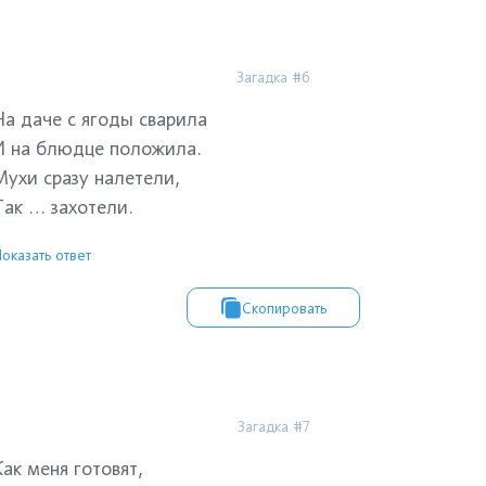
Загадка #6
На даче с ягоды сварила
И на блюдце положила.
Мухи сразу налетели,
Так … захотели.
оказать ответ
Скопировать
Загадка #7
Как меня готовят,