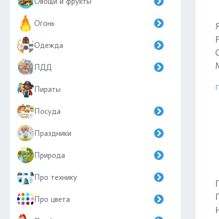
Овощи и фрукты
Огонь
Одежда
ПДД
П
Пираты
Посуда
Праздники
Природа
Про технику
Про цвета