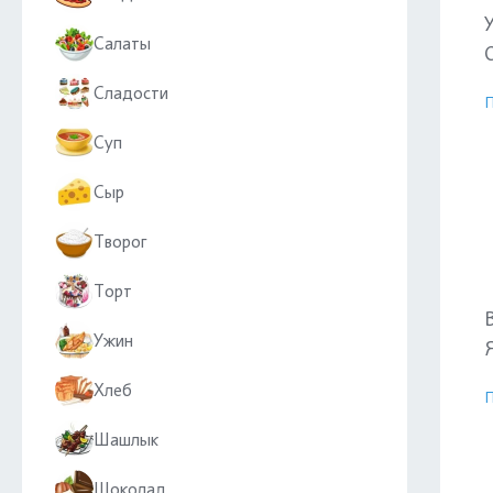
Салаты
О
Сладости
П
Суп
Сыр
Творог
Торт
Ужин
Я
Хлеб
П
Шашлык
Шоколад