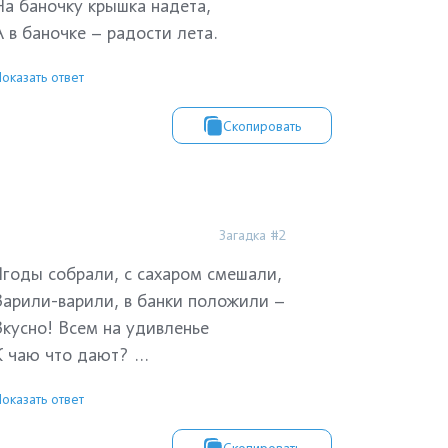
На баночку крышка надета,
А в баночке – радости лета.
оказать ответ
Скопировать
Загадка #2
Ягоды собрали, с сахаром смешали,
Варили-варили, в банки положили –
Вкусно! Всем на удивленье
К чаю что дают? ...
оказать ответ
Скопировать