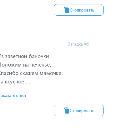
Скопировать
Загадка #9
Из заветной баночки
Положим на печенье,
Спасибо скажем мамочке.
а вкусное ...
оказать ответ
Скопировать