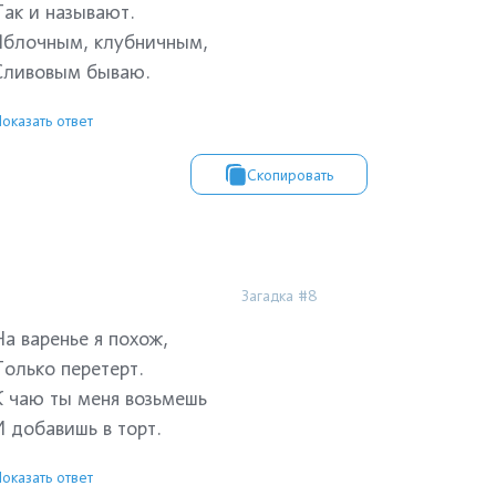
Так и называют.
Яблочным, клубничным,
Сливовым бываю.
оказать ответ
Скопировать
Загадка #8
На варенье я похож,
Только перетерт.
К чаю ты меня возьмешь
И добавишь в торт.
оказать ответ