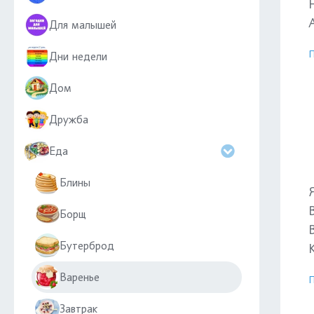
Для малышей
П
Дни недели
Дом
Дружба
Еда
Блины
Борщ
Бутерброд
Варенье
П
Завтрак