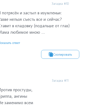
Загадка #10
Я потрясён и застыл в изумленьи:
Разве нельзя съесть все и сейчас?
Ставит в кладовку (подальше от глаз)
Мама любимое мною ...
оказать ответ
Скопировать
Загадка #11
Против простуды,
Гриппа, ангины
Не заменимо всем