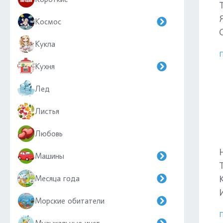
Космос
Кукла
П
Кухня
Лед
Листья
Любовь
Машины
Месяца года
Морские обитатели
П