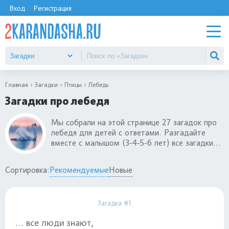
Вход
Регистрация
Главная
Загадки
Птицы
Лебедь
Загадки про лебедя
Мы собрали на этой странице 27 загадок про
лебедя для детей с ответами. Разгадайте
вместе с малышом (3-4-5-6 лет) все загадки
про лебедя, а чтобы занятие прошло
интереснее, покажите ребенку иллюстрации с
Сортировка:
Рекомендуемые
Новые
крупной водоплавающей птичкой. Все загадки
про лебедя рифмованные, так детям легче их
понимать. Загадки про лебедя - хорошая игра,
Загадка #1
которая познакомит вашего дошкольника с
этой белой длинношеей птицей.
… все люди знают,