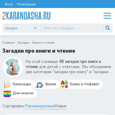
Вход
Регистрация
Главная
Загадки
Книги и чтение
Загадки про книги и чтение
На этой странице
48 загадок про книги и
чтение
для детей с ответами
.
Мы объединили
две категории "загадки про книгу" и "загадки
про чтение" в одну, чтобы вам было проще
найти нужную шараду. Ведь чтение
Календарь
Время
Буквы и Алфавит
неразрывно связано с книгами. Загадки про
чтение и загадки про книги - это настоящее
Дни недели
литературно-познавательная игра, в которой
рассказывается о пользе и необходимости
Сортировка:
Рекомендуемые
Новые
получения новых знаний через книги.