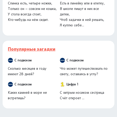
Спинка есть, четыре ножки,
Есть в линейку или в клетку,
Только он – совсем не кошка,
В школе пишут в них все
У стола всегда стоит,
детки,
Кто-нибудь на нём сидит.
Чтоб задачки в ней решать,
Я куплю себе...
Популярные загадки
С подвохом
С подвохом
Сколько месяцев в году
Что может путешествовать по
имеют 28 дней?
свету, оставаясь в углу?
С подвохом
Цифра 1
Каких камней в море не
С хитрым носиком сестрица
встретишь?
Счёт откроет ...