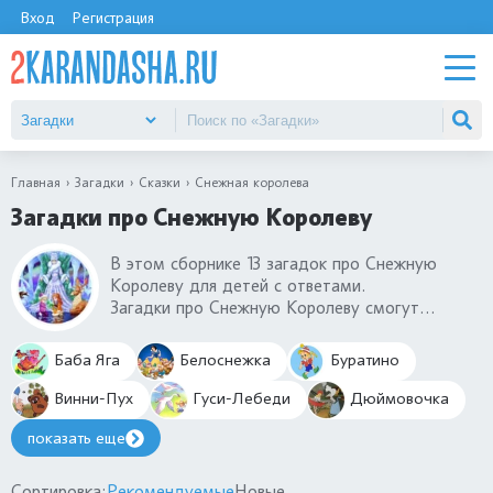
Вход
Регистрация
Главная
Загадки
Сказки
Снежная королева
Загадки про Снежную Королеву
В этом сборнике 13 загадок про Снежную
Королеву для детей с ответами.
Загадки про Снежную Королеву смогут
разгадать малыши в 3-4 года и детки старше
5-6-7 лет. Распечатайте прямо с сайта самые
Баба Яга
Белоснежка
Буратино
интересные загадки проведите вечер с
пользой.
Винни-Пух
Гуси-Лебеди
Дюймовочка
показать еще
Сортировка:
Рекомендуемые
Новые