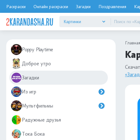
Раскраски
Онлайн раскраски
Загадки
Поздравления
Ка
Главна
Poppy Playtime
Кар
Доброе утро
Скача
«Загад
Загадки
Из игр
Мультфильмы
Радужные друзья
Тока Бока