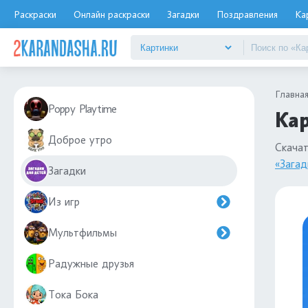
Раскраски
Онлайн раскраски
Загадки
Поздравления
Ка
Главна
Poppy Playtime
Кар
Доброе утро
Скача
«Загад
Загадки
Из игр
Мультфильмы
Радужные друзья
Тока Бока