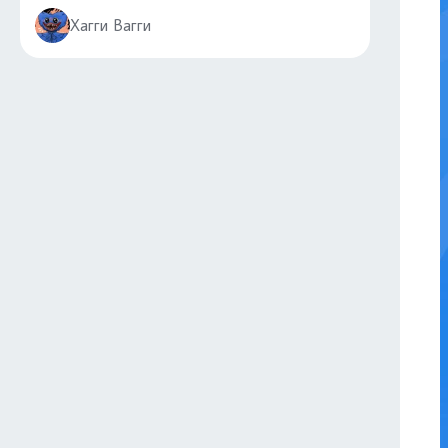
Хагги Вагги