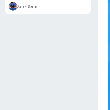
Хагги Вагги