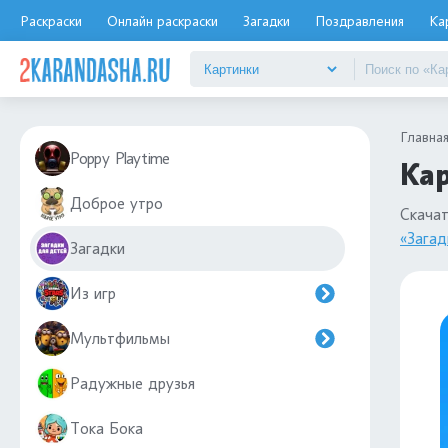
Раскраски
Онлайн раскраски
Загадки
Поздравления
Ка
Главна
Poppy Playtime
Кар
Доброе утро
Скача
«Загад
Загадки
Из игр
Мультфильмы
Радужные друзья
Тока Бока