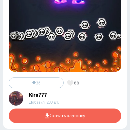
36
88
Kira777
Добавил: 233 шт.
Скачать картинку