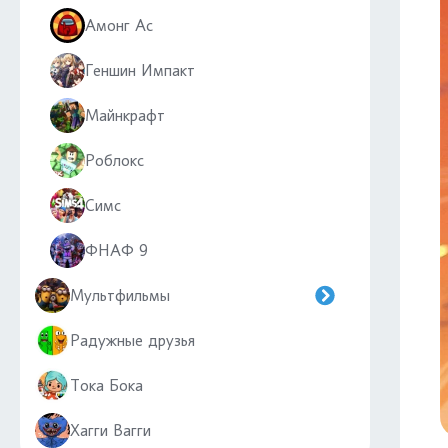
Амонг Ас
Геншин Импакт
Майнкрафт
Роблокс
Симс
ФНАФ 9
Мультфильмы
Радужные друзья
Тока Бока
Хагги Вагги