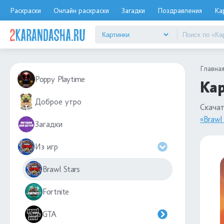
Раскраски
Онлайн раскраски
Загадки
Поздравления
Ка
Главна
Poppy Playtime
Кар
Доброе утро
Скача
«Brawl 
Загадки
Из игр
Brawl Stars
Fortnite
GTA