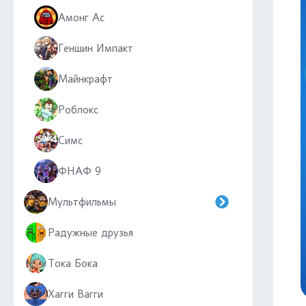
Амонг Ас
Геншин Импакт
Майнкрафт
Роблокс
Симс
ФНАФ 9
Мультфильмы
Радужные друзья
Тока Бока
Хагги Вагги