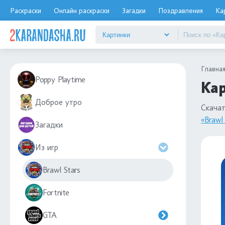
Раскраски
Онлайн раскраски
Загадки
Поздравления
Ка
Главна
Poppy Playtime
Кар
Доброе утро
Скача
«Brawl 
Загадки
Из игр
Brawl Stars
Fortnite
GTA