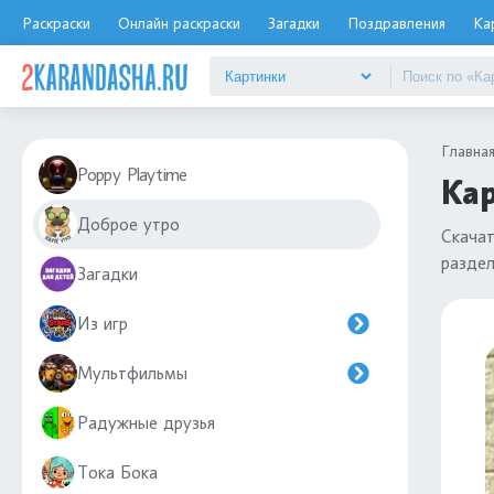
Раскраски
Онлайн раскраски
Загадки
Поздравления
Ка
Главна
Poppy Playtime
Кар
Доброе утро
Скача
разде
Загадки
Из игр
Мультфильмы
Радужные друзья
Тока Бока