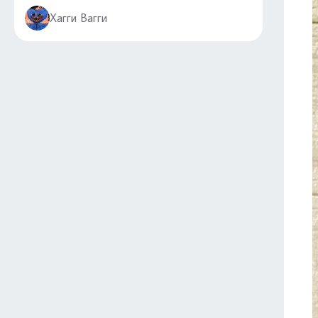
Хагги Вагги