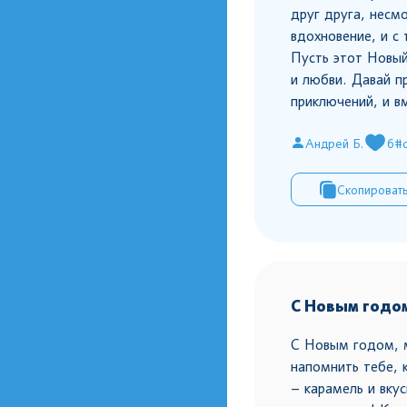
друг друга, несм
вдохновение, и с
Пусть этот Новый
и любви. Давай п
приключений, и в
Андрей Б.
6
#
Скопироват
С Новым годо
С Новым годом, 
напомнить тебе, 
– карамель и вку