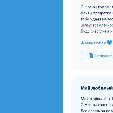
С Новым годом, б
мечты превратил 
тебе удачи на вес
целеустремленнос
Будь счастлив в 
Nikita Pavlenko
Скопироват
Мой любимый,
Мой любимый, с 
С Новым счастьем
Все оставь за по