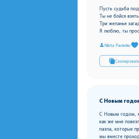
Пусть судьба под
Ты не бойся взять
Три желанья зага
Я люблю, ты прос
Nikita Pavlenko
Скопироват
С Новым годом
С Новым годом, м
как же мне повез
пазла, которые п
мы вместе проход