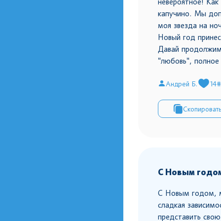
невероятное! Как
капучино. Мы доп
моя звезда на но
Новый год принес
Давай продолжим
"любовь", полное 
Андрей Б.
14
#
Скопироват
С Новым годо
С Новым годом, 
сладкая зависимо
представить свою