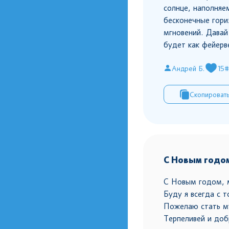
солнце, наполняе
бесконечные гори
мгновений. Давай
будет как фейерв
Андрей Б.
15
#
Скопироват
С Новым годом
С Новым годом, 
Буду я всегда с т
Пожелаю стать м
Терпеливей и доб