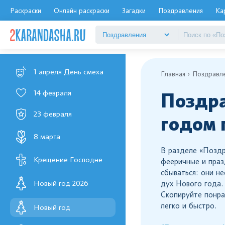
Раскраски
Онлайн раскраски
Загадки
Поздравления
Ка
1 апреля День смеха
Главная
Поздравл
14 февраля
Поздра
23 февраля
годом 
8 марта
В разделе «Поздр
Крещение Господне
фееричные и праз
сбываться: они н
Новый год 2026
дух Нового года.
Скопируйте понра
легко и быстро.
Новый год