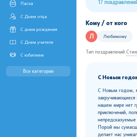
17 поздравлени
Пасха
С Днем отца
Кому / от кого
С днем рождения
Л
Любимому
С Днем учителя
Тип поздравлений:
Стих
С юбилеем
Все категории
С Новым годом
С Новым годом, м
закручивающиеся в
нашем мире нет г
приключений, пол
непредсказуемые 
Порой мы сумасш
делает нас уника