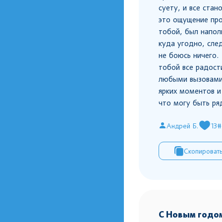
суету, и все ста
это ощущение про
тобой, был напол
куда угодно, сле
не боюсь ничего. 
тобой все радост
любыми вызовами
ярких моментов и
что могу быть ря
Андрей Б.
13
#
Скопироват
С Новым годом