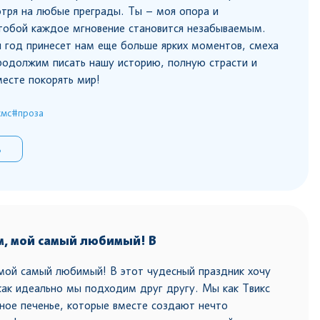
отря на любые преграды. Ты – моя опора и
 тобой каждое мгновение становится незабываемым.
 год принесет нам еще больше ярких моментов, смеха
родолжим писать нашу историю, полную страсти и
месте покорять мир!
смс
#проза
ь
м, мой самый любимый! В
мой самый любимый! В этот чудесный праздник хочу
как идеально мы подходим друг другу. Мы как Твикс
сное печенье, которые вместе создают нечто