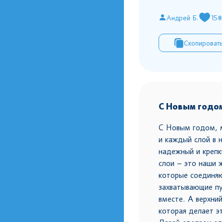
Андрей Б.
15
#
Скопироват
С Новым годо
С Новым годом, 
и каждый слой в 
надежный и крепк
слои – это наши 
которые соединяю
захватывающие пу
вместе. А верхни
которая делает э