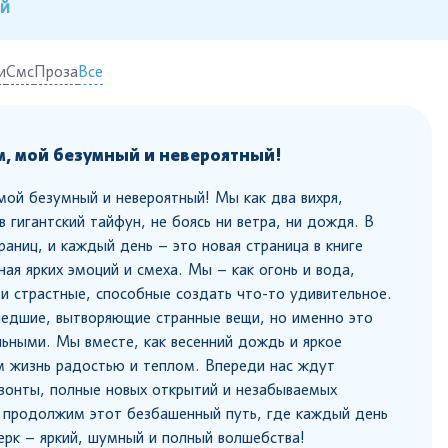
ий
и
Смс
Проза
Все
, мой безумный и невероятный!
ой безумный и невероятный! Мы как два вихря,
 гигантский тайфун, не боясь ни ветра, ни дождя. В
раниц, и каждый день – это новая страница в книге
ная ярких эмоций и смеха. Мы – как огонь и вода,
и страстные, способные создать что-то удивительное.
едшие, вытворяющие странные вещи, но именно это
льными. Мы вместе, как весенний дождь и яркое
м жизнь радостью и теплом. Впереди нас ждут
зонты, полные новых открытий и незабываемых
 продолжим этот безбашенный путь, где каждый день
ерк – яркий, шумный и полный волшебства!