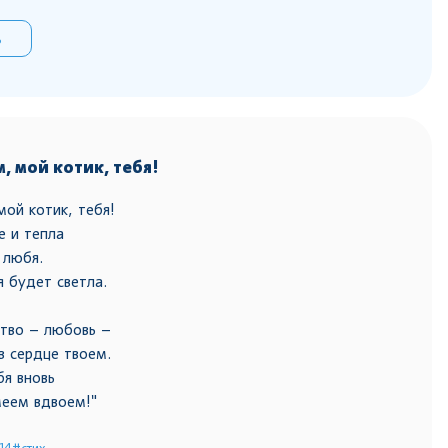
ь
, мой котик, тебя!
ой котик, тебя!
е и тепла
 любя.
я будет светла.
тво – любовь –
в сердце твоем.
бя вновь
меем вдвоем!"
14
#стих