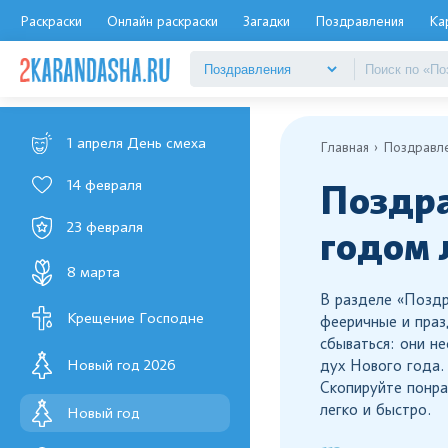
Раскраски
Онлайн раскраски
Загадки
Поздравления
Ка
1 апреля День смеха
Главная
Поздравл
14 февраля
Поздра
23 февраля
годом
8 марта
В разделе «Позд
Крещение Господне
фееричные и праз
сбываться: они н
Новый год 2026
дух Нового года.
Скопируйте понра
легко и быстро.
Новый год