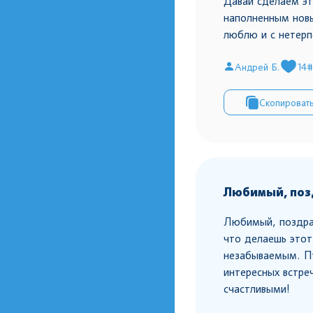
Давай сделаем эт
наполненным новы
люблю и с нетерп
Андрей Б.
14
#
Скопироват
Любимый, позд
Любимый, поздра
что делаешь этот
незабываемым. Пу
интересных встре
счастливыми!