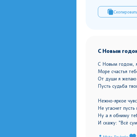
Скопироват
С Новым годом
С Новым годом, м
Море счастья теб
От души я желаю
Пусть судьба тво
Нежно-яркое чувс
Не угаснет пусть 
Ну а я обниму те
И скажу: "Всё су
Nikita Pavlenko