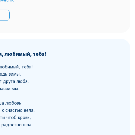
ь
, любимый, тебя!
любимый, тебя!
едь зимы.
г друга любя,
ласии мы.
ша любовь
 к счастью вела,
ти чтоб кровь,
 радостно шла.