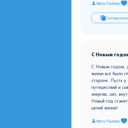
Nikita Pavlenko
Скопироват
С Новым годо
С Новым годом, 
жизни всё было гл
стороне. Пусть у
путешествий и со
энергии, сил, вну
Новый год станет
целей жизни!
Nikita Pavlenko