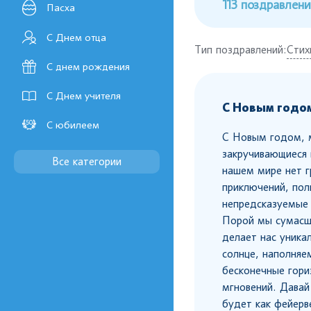
113 поздравлен
Пасха
С Днем отца
Тип поздравлений:
Стих
С днем рождения
С Днем учителя
С Новым годом
С юбилеем
С Новым годом, м
закручивающиеся в
Все категории
нашем мире нет г
приключений, пол
непредсказуемые 
Порой мы сумасш
делает нас уника
солнце, наполняе
бесконечные гори
мгновений. Давай
будет как фейерв