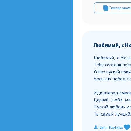
Скопироват
Любимый, с Н
Любимый, с Нов
Тебя сегодня поз
Успех пускай при
Больших побед т
Иди вперед смеле
Дерзай, люби, ме
Пускай любовь мо
Ты самый лучший,
Nikita Pavlenko