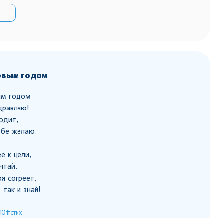
ь
овым годом
ым годом
дравляю!
ходит,
ебе желаю.
е к цели,
чтай.
я согреет,
 так и знай!
10
#стих