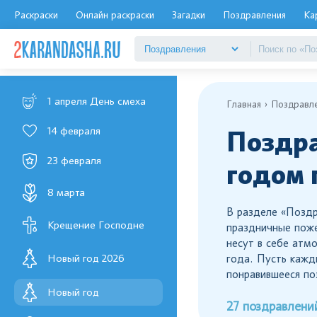
Раскраски
Онлайн раскраски
Загадки
Поздравления
Ка
1 апреля День смеха
Главная
Поздравл
14 февраля
Поздра
23 февраля
годом
8 марта
В разделе «Поздр
Крещение Господне
праздничные поже
несут в себе атм
Новый год 2026
года. Пусть кажд
понравившееся по
Новый год
27 поздравлени