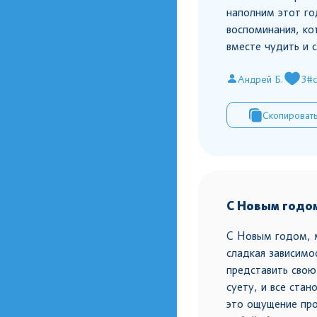
наполним этот го
воспоминания, ко
вместе чудить и 
Андрей Б.
3
#с
Скопироват
С Новым годо
С Новым годом, 
сладкая зависимо
представить свою
суету, и все ста
это ощущение про