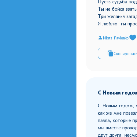
Пусть судьба под
Ты не бойся взять
Три желанья зага
Я люблю, ты прос
Nikita Pavlenko
Скопироват
С Новым годом
С Новым годом, м
как же мне повез
пазла, которые п
мы вместе проход
друг друга, несм