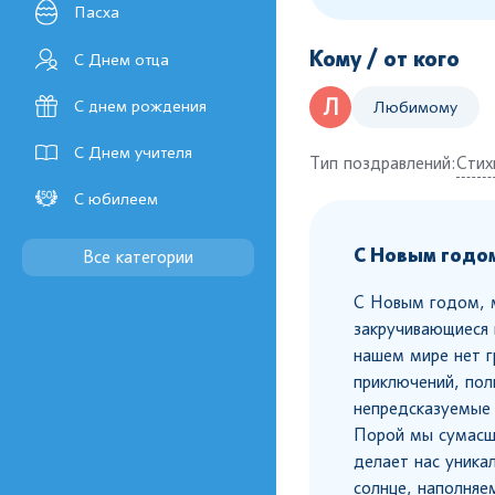
Пасха
Кому / от кого
С Днем отца
Л
С днем рождения
Любимому
С Днем учителя
Тип поздравлений:
Стих
С юбилеем
С Новым годом
Все категории
С Новым годом, м
закручивающиеся в
нашем мире нет г
приключений, пол
непредсказуемые 
Порой мы сумасш
делает нас уника
солнце, наполняе