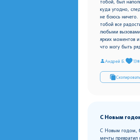
тобой, был напол
куда угодно, сле
не боюсь ничего. 
тобой все радост
любыми вызовами
ярких моментов и
что могу быть ря
Андрей Б.
13
#
Скопироват
С Новым годом
С Новым годом, б
мечты превратил 