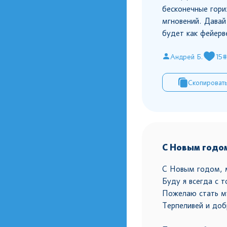
бесконечные гори
мгновений. Давай
будет как фейерв
Андрей Б.
15
#
Скопироват
С Новым годом
С Новым годом, 
Буду я всегда с т
Пожелаю стать м
Терпеливей и доб