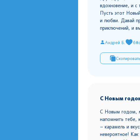
вдохновение, и с
Пусть этот Новый
и любви. Давай п
приключений, и в
Андрей Б.
6
#
Скопироват
С Новым годо
С Новым годом, 
напомнить тебе, 
– карамель и вку
невероятное! Как