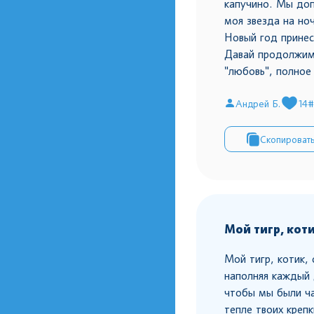
капучино. Мы доп
моя звезда на но
Новый год принес
Давай продолжим
"любовь", полное 
Андрей Б.
14
#
Скопироват
Мой тигр, кот
Мой тигр, котик,
наполняя каждый 
чтобы мы были ча
тепле твоих крепк