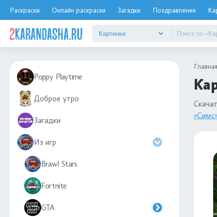
Раскраски
Онлайн раскраски
Загадки
Поздравления
Ка
Главна
Poppy Playtime
Кар
Доброе утро
Скача
«Симс
Загадки
Из игр
Brawl Stars
Fortnite
GTA