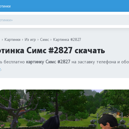
ртинки
я
Картинки
Из игр
Симс
Картинка #2827
тинка Симс #2827 скачать
ть бесплатно
картинку Симс #2827
на заставку телефона и обо
»
.