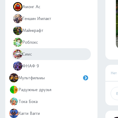
Амонг Ас
Геншин Импакт
Майнкрафт
Роблокс
Симс
ФНАФ 9
Нет
Мультфильмы
Радужные друзья
Тока Бока
Хагги Вагги