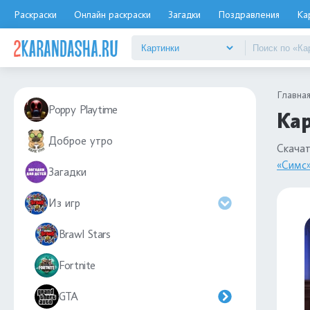
Раскраски
Онлайн раскраски
Загадки
Поздравления
Ка
Главна
Poppy Playtime
Кар
Доброе утро
Скача
«Симс
Загадки
Из игр
Brawl Stars
Fortnite
GTA