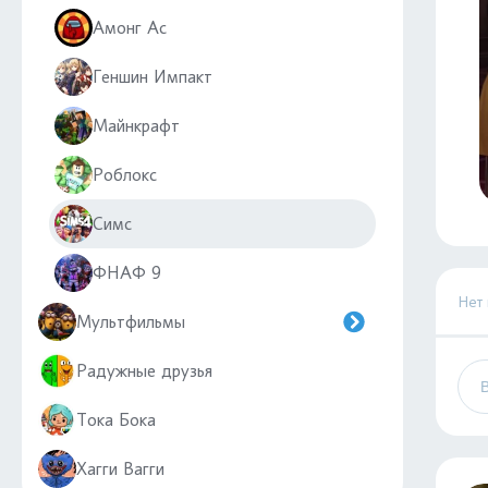
Амонг Ас
Геншин Импакт
Майнкрафт
Роблокс
Симс
ФНАФ 9
Нет
Мультфильмы
Радужные друзья
Тока Бока
Хагги Вагги