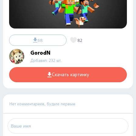
68
82
GorodN
Добавил: 232 шт.
Скачать картинку
Нет комментариев, будьте первым