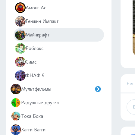
Амонг Ас
Геншин Импакт
Майнкрафт
Роблокс
Симс
ФНАФ 9
Нет
Мультфильмы
Радужные друзья
Тока Бока
Хагги Вагги