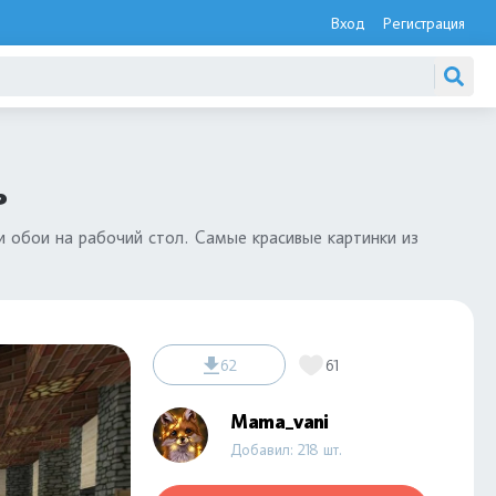
Вход
Регистрация
ь
и обои на рабочий стол. Самые красивые картинки из
62
61
Mama_vani
Добавил: 218 шт.