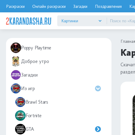
Раскраски
Онлайн раскраски
Загадки
Поздравления
Ка
Главна
Poppy Playtime
Кар
Доброе утро
Скача
разде
Загадки
Из игр
Brawl Stars
Fortnite
GTA