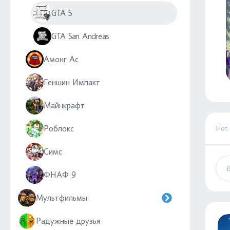
GTA 5
GTA San Andreas
Амонг Ас
Геншин Импакт
Майнкрафт
Роблокс
Нет
Симс
ФНАФ 9
Мультфильмы
Радужные друзья