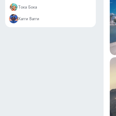
Тока Бока
Хагги Вагги