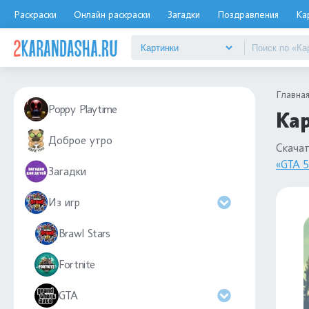
Раскраски
Онлайн раскраски
Загадки
Поздравления
Ка
Главна
Poppy Playtime
Кар
Доброе утро
Скача
«GTA 5
Загадки
Из игр
Brawl Stars
Fortnite
GTA