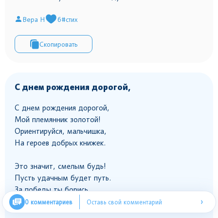
Вера Н
6
#стих
Скопировать
С днем рождения дорогой,
С днем рождения дорогой,
Мой племянник золотой!
Ориентируйся, мальчишка,
На героев добрых книжек.
Это значит, смелым будь!
Пусть удачным будет путь.
За победы ты борись,
›
А плохого сторонись.
0 комментариев
Оставь свой комментарий