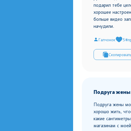
подарил тебе цел
хорошее настроен
больше видео зап
начудили.
Галчонок
5
#п
Скопироват
Подруга жены
Подруга жены мо
хорошо жить, что
какие сантиметры
магазинам с моей