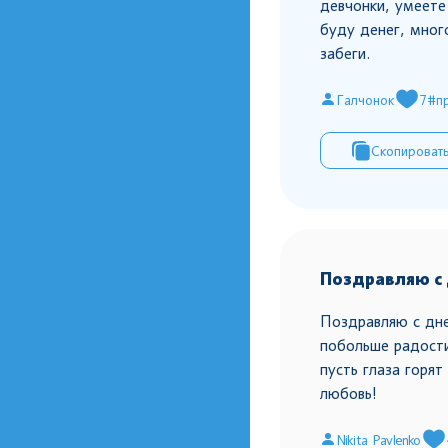
девчонки, умеете
буду денег, мног
забеги.
Галчонок
7
#п
Скопироват
Поздравляю с
Поздравляю с дн
побольше радости
пусть глаза горят
любовь!
Nikita Pavlenko