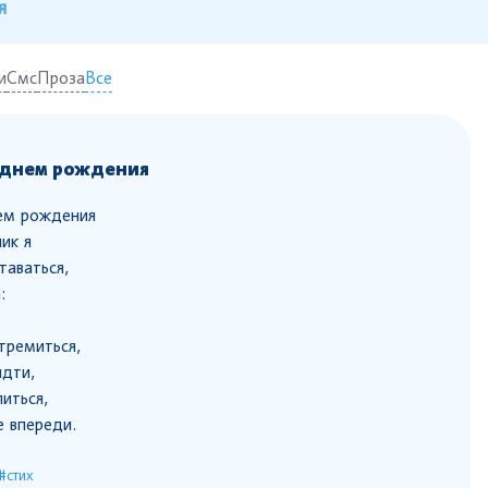
я
и
Смс
Проза
Все
 днем рождения
ем рождения
ик я
таваться,
:
тремиться,
идти,
иться,
е впереди.
#стих