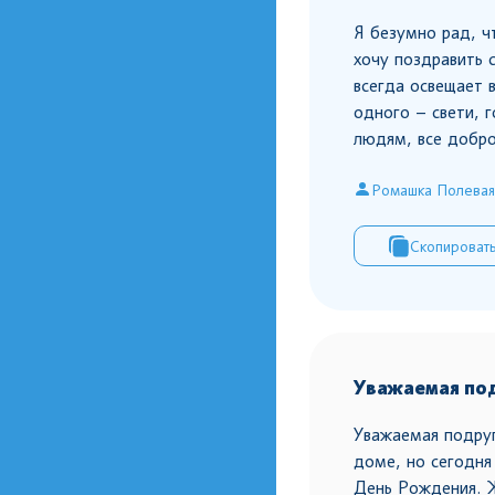
Я безумно рад, ч
хочу поздравить 
всегда освещает 
одного – свети, г
людям, все добро
Ромашка Полевая
Скопироват
Уважаемая по
Уважаемая подруг
доме, но сегодня
День Рождения. Ж