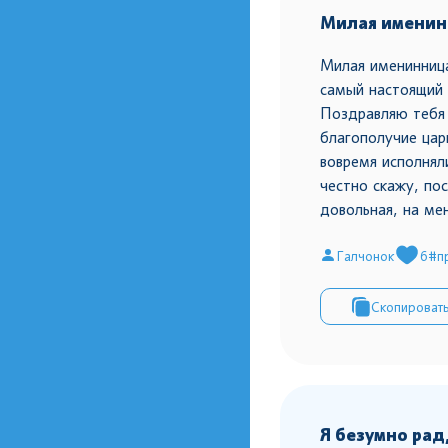
Милая именинн
Милая именинница
самый настоящий 
Поздравляю тебя 
благополучие цар
вовремя исполнял
честно скажу, по
довольная, на ме
Галчонок
6
#п
Скопироват
Я безумно рад