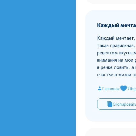
Каждый мечтае
Каждый мечтает, 
такая правильная
рецептом вкусным
внимания на мои 
в речке ловить, а
счастье в жизни 
Галчонок
7
#п
Скопироват