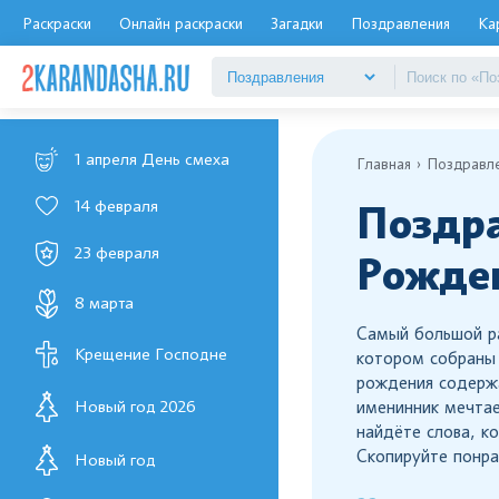
Раскраски
Онлайн раскраски
Загадки
Поздравления
Ка
1 апреля День смеха
Главная
Поздравл
14 февраля
Поздра
23 февраля
Рожде
8 марта
Самый большой р
Крещение Господне
котором собраны 
рождения содержа
Новый год 2026
именинник мечтае
найдёте слова, к
Скопируйте понра
Новый год