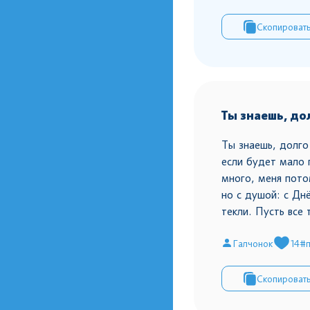
Скопироват
Ты знаешь, до
Ты знаешь, долго
если будет мало 
много, меня пото
но с душой: с Дн
текли. Пусть все 
Галчонок
14
#п
Скопироват