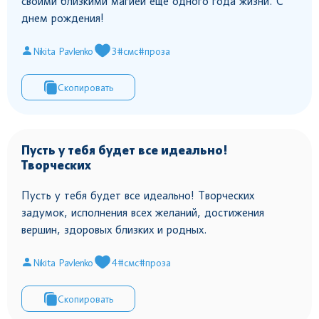
своими близкими магией еще одного года жизни. С
днем рождения!
Nikita Pavlenko
3
#смс
#проза
Скопировать
Пусть у тебя будет все идеально!
Творческих
Пусть у тебя будет все идеально! Творческих
задумок, исполнения всех желаний, достижения
вершин, здоровых близких и родных.
Nikita Pavlenko
4
#смс
#проза
Скопировать