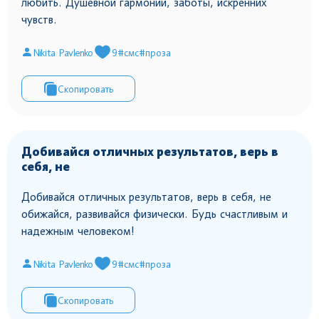
любить. Душевной гармонии, заботы, искренних
чувств.
Nikita Pavlenko
9
#смс
#проза
Скопировать
Добивайся отличных результатов, верь в
себя, не
Добивайся отличных результатов, верь в себя, не
обижайся, развивайся физически. Будь счастливым и
надежным человеком!
Nikita Pavlenko
9
#смс
#проза
Скопировать