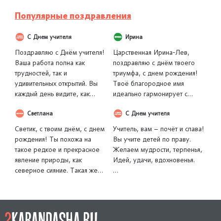
распознавать знаки судьбы и
задач, легко обходите
принимать только верные
ловушки судьбы и ставите
Популярные поздравления
решения, ведущие к успеху.
решительный мат любым
проблемам!
С Днем учителя
Ирина
Поздравляю с Днём учителя!
Царственная Ирина-Лев,
Ваша работа полна как
поздравляю с днём твоего
трудностей, так и
триумфа, с днем рождения!
удивительных открытий. Вы
Твоё благородное имя
каждый день видите, как
идеально гармонирует с
рождается мысль, как
солнечной, величественной
Светлана
С Днем учителя
раскрывается талант, как
натурой Льва. Ты рождена,
вчерашний неуверенный
чтобы быть в центре
Светик, с твоим днём, с днем
Учитель, вам – почёт и слава!
ребёнок делает свои первые
внимания, сиять, вдохновлять и
рождения! Ты похожа на
Вы учите детей по праву.
шаги к большой цели. Это и
вести за собой. Твоя
такое редкое и прекрасное
Желаем мудрости, терпенья,
есть настоящее чудо
щедрость, уверенность и
явление природы, как
Идей, удачи, вдохновенья.
профессии. Желаю Вам как
невероятное обаяние
северное сияние. Такая же
можно чаще быть свидетелем
заставляют мир вращаться
завораживающая,
Пусть будет лёгкою работа,
таких чудес. Пусть они дарят
вокруг тебя. Я хочу пожелать
многоцветная и немного
Приятной каждая забота.
Вам радость, энергию и веру
тебе, чтобы сцена твоей
волшебная. Ты появляешься в
Пусть будет много светлых
в то, что Ваш труд меняет мир
жизни всегда была залита
жизни людей и озаряешь их
дней
к лучшему.
светом софитов. Пусть каждый