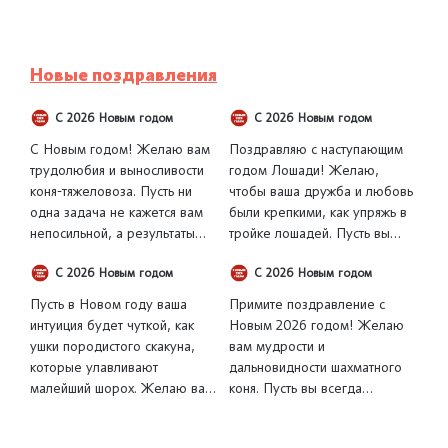
Новые поздравления
С 2026 Новым годом
С 2026 Новым годом
С Новым годом! Желаю вам
Поздравляю с наступающим
трудолюбия и выносливости
годом Лошади! Желаю,
коня-тяжеловоза. Пусть ни
чтобы ваша дружба и любовь
одна задача не кажется вам
были крепкими, как упряжь в
непосильной, а результаты
тройке лошадей. Пусть вы
вашего труда всегда будут
всегда будете двигаться в
С 2026 Новым годом
С 2026 Новым годом
весомыми и значимыми. Пусть
одном направлении с
ваша сила и упорство
близкими, чувствовать
Пусть в Новом году ваша
Примите поздравление с
приведут к невероятному
поддержку друг друга и
интуиция будет чуткой, как
Новым 2026 годом! Желаю
процветанию!
вместе тянуть воз общих
ушки породистого скакуна,
вам мудрости и
целей к совместному счастью.
которые улавливают
дальновидности шахматного
малейший шорох. Желаю вам
коня. Пусть вы всегда
всегда слышать голос своего
находите нетривиальные ходы
сердца, вовремя
для решения самых сложных