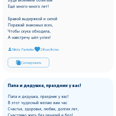
Будь везением объятым
Ещё много-много лет!
Бравой выдержкой и силой
Поражай знакомых всех,
Чтобы скука обходила,
А навстречу шёл успех!
Nikita Pavlenko
2
#смс
#стих
Скопировать
Папа и дедушка, праздник у вас!
Папа и дедушка, праздник у вас!
В этот чудесный желаю вам час
Счастья, здоровья, любви, долгих лет,
Счастливо жить без печалей и бед!