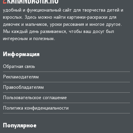
будни вспышками своей
И благодарных вам детей!
день приносит тебе
энергии, доброты и
удобный и функциональный сайт для творчества детей и
аплодисменты, восхищение и
уникальности. Я хочу пожелать
взрослых. Здесь можно найти картинки-раскраски для
признание. Желаю, чтобы
тебе, чтобы в твоей жизни
твоё большое и щедрое
девочек и мальчиков, уроки рисования и многое другое.
никогда не было
сердце всегда было согрето
Мы каждый день развиваемся, чтобы ваш досуг был
"облачности", которая могла
искренней любовью и
бы скрыть твою красоту. Пусть
интересным и полезным.
преданностью твоей "свиты".
твоё внутреннее сияние будет
видно издалека, притягивая
Информация
только восхищённые взгляды,
а твоя жизнь будет полна
Обратная связь
таких же чудес, какое ты сама.
Рекламодателям
Правообладателям
Пользовательское соглашение
Политика конфиденциальности
Популярное