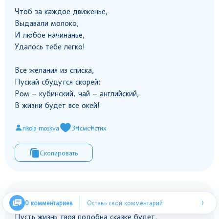
Чтоб за каждое движенье,
Выдавали молоко,
И любое начинанье,
Удалось тебе легко!
Все желания из списка,
Пускай сбудутся скорей:
Ром – кубинский, чай – английский,
В жизни будет все окей!
nikola moskva
3
#смс
#стих
Скопировать
Пусть жизнь твоя подобна сказке будет,
›
0 комментариев
Оставь свой комментарий
Пусть жизнь твоя подобна сказке будет,