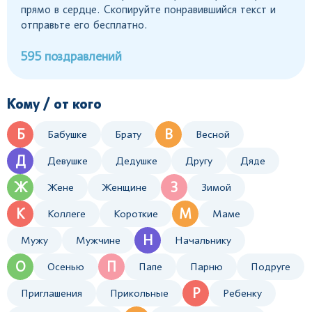
прямо в сердце. Скопируйте понравившийся текст и
отправьте его бесплатно.
595 поздравлений
Кому / от кого
Б
В
Бабушке
Брату
Весной
Д
Девушке
Дедушке
Другу
Дяде
Ж
З
Жене
Женщине
Зимой
К
М
Коллеге
Короткие
Маме
Н
Мужу
Мужчине
Начальнику
О
П
Осенью
Папе
Парню
Подруге
Р
Приглашения
Прикольные
Ребенку