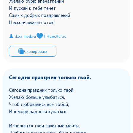
Желаю бурю впечатлений
И пускай к тебе течет
Самых добрых поздравлений
Нескончаемый поток!
nikola moskva
11
#смс
#стих
Скопировать
Сегодня праздник только твой.
Сегодня праздник только твой.
Желаю больше улыбаться,
Чтоб любовались все тобой,
И в море радости купаться.
Исполнятся твои заветные мечты,
Любимые всегда пусть будут рядом.