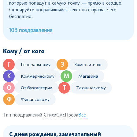
которые попадут в самую точку — прямо в сердце.
Скопируйте понравившийся текст и отправьте его
бесплатно.
103 поздравления
Кому / от кого
Г
З
Генеральному
Заместителю
К
М
Коммерческому
Магазина
О
Т
От бухгалтерии
Техническому
Ф
Финансовому
Тип поздравлений:
Стихи
Смс
Проза
Все
С днем рождения, замечательный