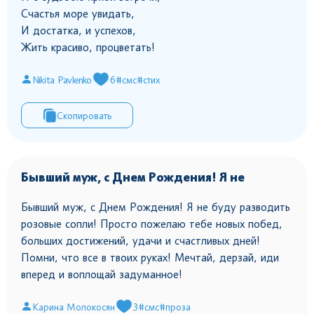
Счастья море увидать,
И достатка, и успехов,
Жить красиво, процветать!
Nikita Pavlenko
6
#смс
#стих
Скопировать
Бывший муж, с Днем Рождения! Я не
Бывший муж, с Днем Рождения! Я не буду разводить
розовые сопли! Просто пожелаю тебе новых побед,
больших достижений, удачи и счастливых дней!
Помни, что все в твоих руках! Мечтай, дерзай, иди
вперед и воплощай задуманное!
Карина Молокосян
3
#смс
#проза