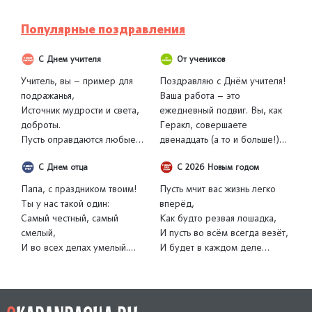
благополучие, и надёжно
вершинам и блестящим
оберегала от всех невзгод и
победам, легко перепрыгивая
Популярные поздравления
печалей.
через любые препятствия на
пути!
С Днем учителя
От учеников
Учитель, вы – пример для
Поздравляю с Днём учителя!
подражанья,
Ваша работа – это
Источник мудрости и света,
ежедневный подвиг. Вы, как
доброты.
Геракл, совершаете
Пусть оправдаются любые
двенадцать (а то и больше!)
ожиданья,
подвигов в день: усмиряете
С Днем отца
С 2026 Новым годом
И пусть сбываются заветные
"лернейскую гидру" шумного
мечты.
класса, очищаете "авгиевы
Папа, с праздником твоим!
Пусть мчит вас жизнь легко
Желаем вам гармонии и
конюшни" наших ошибок и
Ты у нас такой один:
вперёд,
мира,
добываете "золотые яблоки"
Самый честный, самый
Как будто резвая лошадка,
И чтобы труд ваш ценен был
знаний. Желаю Вам
смелый,
И пусть во всём всегда везёт,
всегда,
богатырского здоровья,
И во всех делах умелый.
И будет в каждом деле
Пусть будет жизнь как
олимпийского спокойствия и
В День отца тебе – добра,
гладко!
сладостная лира,
чтобы боги с Олимпа
И душевного тепла.
И не коснётся вас печаль,
педагогики всегда Вам
Пусть здоровье не подводит,
Желаю вам не знать преград,
беда!
благоволили!
А удача рядом ходит.
Лететь навстречу всем