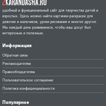
Пусть исполнятся желанья,
мечтам,
Без особого старанья!
И пусть ваш взгляд горит, как
удобный и функциональный сайт для творчества детей и
клад,
взрослых. Здесь можно найти картинки-раскраски для
На радость близким и
девочек и мальчиков, уроки рисования и многое другое.
друзьям!
Мы каждый день развиваемся, чтобы ваш досуг был
интересным и полезным.
Информация
Обратная связь
Рекламодателям
Правообладателям
Пользовательское соглашение
Политика конфиденциальности
Популярное