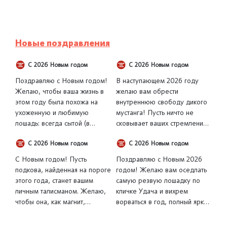
Новые поздравления
С 2026 Новым годом
С 2026 Новым годом
Поздравляю с Новым годом!
В наступающем 2026 году
Желаю, чтобы ваша жизнь в
желаю вам обрести
этом году была похожа на
внутреннюю свободу дикого
ухоженную и любимую
мустанга! Пусть ничто не
лошадь: всегда сытой (в
сковывает ваших стремлений
достатке), здоровой (в
и не мешает мчаться
С 2026 Новым годом
С 2026 Новым годом
бодрости духа) и с блестящей
навстречу мечте. Пусть в
гривой (в прекрасном
вашей душе всегда горит
С Новым годом! Пусть
Поздравляю с Новым 2026
настроении). Пусть о вас
огонь независимости, а
подкова, найденная на пороге
годом! Желаю вам оседлать
заботятся, ценят и любят!
горизонты будут чистыми и
этого года, станет вашим
самую резвую лошадку по
безграничными
личным талисманом. Желаю,
кличке Удача и вихрем
чтобы она, как магнит,
ворваться в год, полный ярких
притягивала в ваш дом только
событий. Пусть она несёт вас
счастье, достаток и
только вперёд, к новым