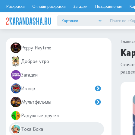
Раскраски
Онлайн раскраски
Загадки
Поздравления
Ка
Главна
Poppy Playtime
Кар
Доброе утро
Скача
разде
Загадки
Из игр
Мультфильмы
Радужные друзья
Тока Бока