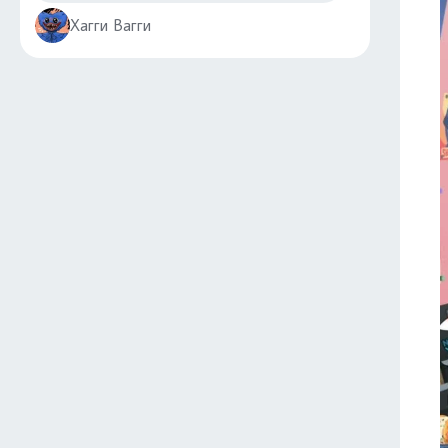
Хагги Вагги