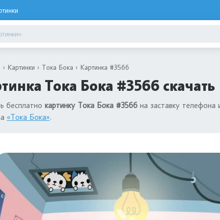
ртинки
я
Картинки
Тока Бока
Картинка #3566
тинка Тока Бока #3566 скачать
ть бесплатно
картинку Тока Бока #3566
на заставку телефона 
ла
«Тока Бока»
.