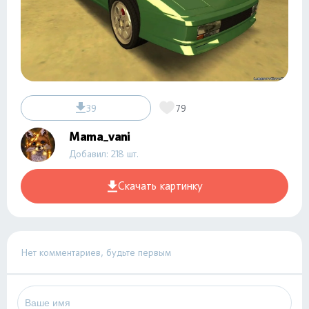
39
79
Mama_vani
Добавил: 218 шт.
Скачать картинку
Нет комментариев, будьте первым